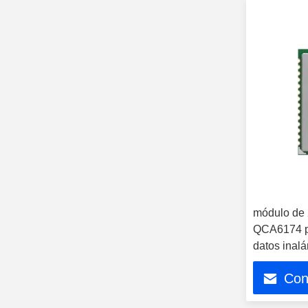
módulo de 
QCA6174 pa
datos inal
Con