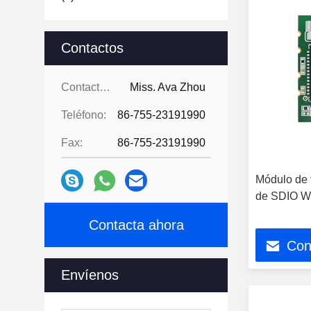
Contactos
Contactos:
Miss. Ava Zhou
Teléfono:
86-755-23191990
Fax:
86-755-23191990
Módulo de t
de SDIO W
Contacta ahora
Con
Envíenos