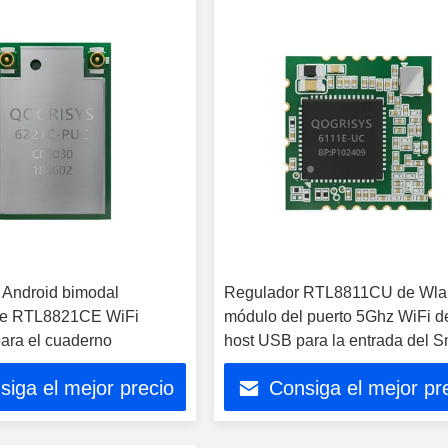
Android bimodal
Regulador RTL8811CU de Wla
e RTL8821CE WiFi
módulo del puerto 5Ghz WiFi d
para el cuaderno
host USB para la entrada del S
Home
siga el mejor precio
Consiga el mejor pr