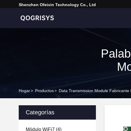
Shenzhen Ofeixin Technology Co., Ltd
Palab
Mo
Hogar
>
Productos
>
Data Transmission Module Fabricante
Categorías
Módulo WiFi7
(4)