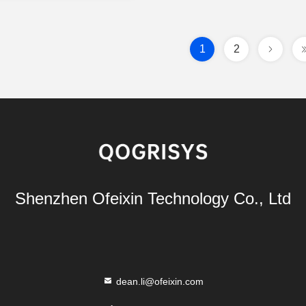
1
2
Shenzhen Ofeixin Technology Co., Ltd
dean.li@ofeixin.com