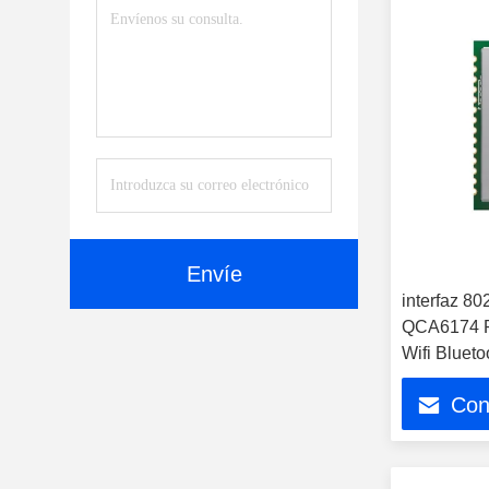
Envíe
interfaz 8
QCA6174 P
Wifi Blueto
portátil
Con