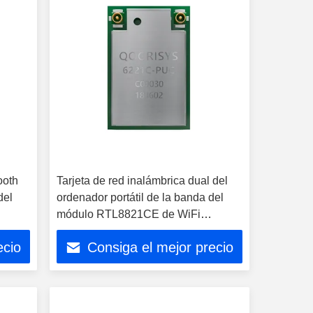
ooth
Tarjeta de red inalámbrica dual del
del
ordenador portátil de la banda del
módulo RTL8821CE de WiFi
Bluetooth IC PCIe WiFi
ecio
Consiga el mejor precio