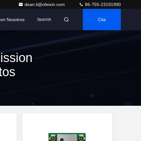
dean.li@ofeixin.com
86-755-23191990
Con Nosotros
Cita
Spanish
ission
tos