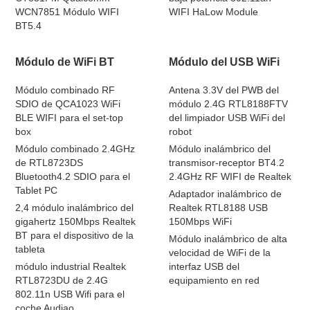
WCN7851 Módulo WIFI
WIFI HaLow Module
BT5.4
Módulo de WiFi BT
Módulo del USB WiFi
Módulo combinado RF
Antena 3.3V del PWB del
SDIO de QCA1023 WiFi
módulo 2.4G RTL8188FTV
BLE WIFI para el set-top
del limpiador USB WiFi del
box
robot
Módulo combinado 2.4GHz
Módulo inalámbrico del
de RTL8723DS
transmisor-receptor BT4.2
Bluetooth4.2 SDIO para el
2.4GHz RF WIFI de Realtek
Tablet PC
Adaptador inalámbrico de
2,4 módulo inalámbrico del
Realtek RTL8188 USB
gigahertz 150Mbps Realtek
150Mbps WiFi
BT para el dispositivo de la
Módulo inalámbrico de alta
tableta
velocidad de WiFi de la
módulo industrial Realtek
interfaz USB del
RTL8723DU de 2.4G
equipamiento en red
802.11n USB Wifi para el
coche Audiao