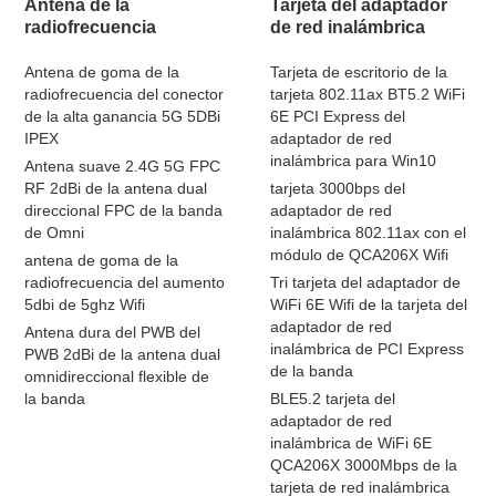
Antena de la
Tarjeta del adaptador
radiofrecuencia
de red inalámbrica
Antena de goma de la
Tarjeta de escritorio de la
radiofrecuencia del conector
tarjeta 802.11ax BT5.2 WiFi
de la alta ganancia 5G 5DBi
6E PCI Express del
IPEX
adaptador de red
inalámbrica para Win10
Antena suave 2.4G 5G FPC
RF 2dBi de la antena dual
tarjeta 3000bps del
direccional FPC de la banda
adaptador de red
de Omni
inalámbrica 802.11ax con el
módulo de QCA206X Wifi
antena de goma de la
radiofrecuencia del aumento
Tri tarjeta del adaptador de
5dbi de 5ghz Wifi
WiFi 6E Wifi de la tarjeta del
adaptador de red
Antena dura del PWB del
inalámbrica de PCI Express
PWB 2dBi de la antena dual
de la banda
omnidireccional flexible de
la banda
BLE5.2 tarjeta del
adaptador de red
inalámbrica de WiFi 6E
QCA206X 3000Mbps de la
tarjeta de red inalámbrica