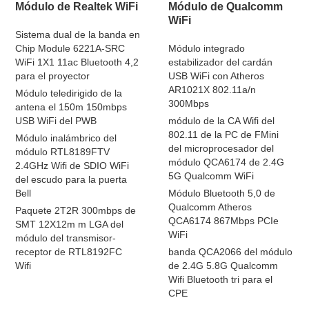
Módulo de Realtek WiFi
Módulo de Qualcomm
WiFi
Sistema dual de la banda en
Chip Module 6221A-SRC
Módulo integrado
WiFi 1X1 11ac Bluetooth 4,2
estabilizador del cardán
para el proyector
USB WiFi con Atheros
AR1021X 802.11a/n
Módulo teledirigido de la
300Mbps
antena el 150m 150mbps
USB WiFi del PWB
módulo de la CA Wifi del
802.11 de la PC de FMini
Módulo inalámbrico del
del microprocesador del
módulo RTL8189FTV
módulo QCA6174 de 2.4G
2.4GHz Wifi de SDIO WiFi
5G Qualcomm WiFi
del escudo para la puerta
Bell
Módulo Bluetooth 5,0 de
Qualcomm Atheros
Paquete 2T2R 300mbps de
QCA6174 867Mbps PCIe
SMT 12X12m m LGA del
WiFi
módulo del transmisor-
receptor de RTL8192FC
banda QCA2066 del módulo
Wifi
de 2.4G 5.8G Qualcomm
Wifi Bluetooth tri para el
CPE