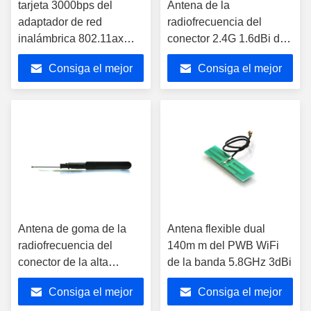
tarjeta 3000bps del
Antena de la
adaptador de red
radiofrecuencia del
inalámbrica 802.11ax
conector 2.4G 1.6dBi del
con el módulo de
remiendo IPEX de FPC
Consiga el mejor
Consiga el mejor
QCA206X Wifi
precio
precio
Antena de goma de la
Antena flexible dual
radiofrecuencia del
140m m del PWB WiFi
conector de la alta
de la banda 5.8GHz 3dBi
ganancia 5G 5DBi IPEX
Consiga el mejor
Consiga el mejor