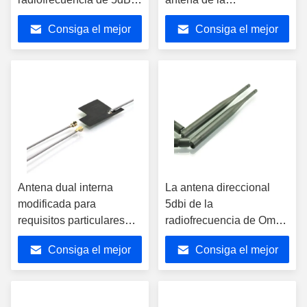
5.8G de 55m m va a al
radiofrecuencia del
Consiga el mejor
Consiga el mejor
router
remiendo de la gama
larga
precio
precio
Antena dual interna
La antena direccional
modificada para
5dbi de la
requisitos particulares
radiofrecuencia de Omni
WiFi de la banda de FPC
gana la barra de goma
Consiga el mejor
Consiga el mejor
2,4 5.8G con el conector
SMA de WiFi plegable
de IPEX
precio
precio