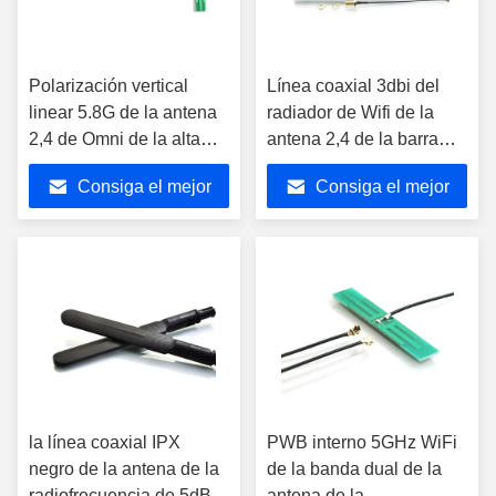
Polarización vertical
Línea coaxial 3dbi del
linear 5.8G de la antena
radiador de Wifi de la
2,4 de Omni de la alta
antena 2,4 de la barra
ganancia del PWB para
dual externa DE COBRE
Consiga el mejor
Consiga el mejor
los dispositivos de IOT
AMARILLO de la banda
5.8G
precio
precio
la línea coaxial IPX
PWB interno 5GHz WiFi
negro de la antena de la
de la banda dual de la
radiofrecuencia de 5dBi
antena de la