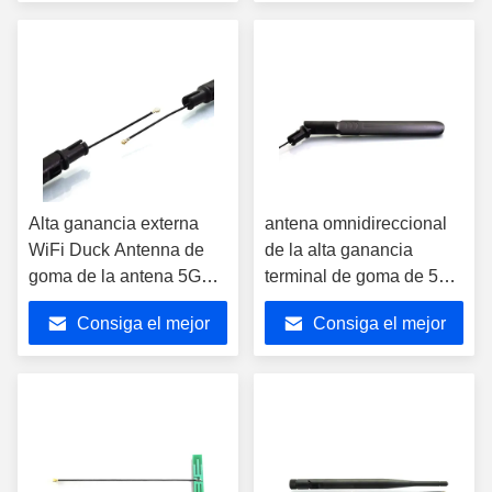
precio
precio
Alta ganancia externa
antena omnidireccional
WiFi Duck Antenna de
de la alta ganancia
goma de la antena 5GHz
terminal de goma de 5G
5dBi de la
5dBi
Consiga el mejor
Consiga el mejor
radiofrecuencia
precio
precio