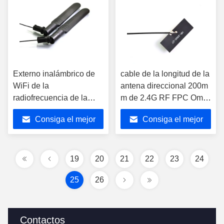
Externo inalámbrico de
cable de la longitud de la
WiFi de la
antena direccional 200m
radiofrecuencia de la
m de 2.4G RF FPC Omni
antena del aumentador
con el conector de IPEX
Consiga el mejor
Consiga el mejor
de presión directo
plegable de la gama
precio
precio
larga 5G
19
20
21
22
23
24
25
26
Contactos