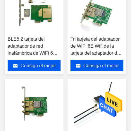
BLE5.2 tarjeta del
Tri tarjeta del adaptador
adaptador de red
de WiFi 6E Wifi de la
inalámbrica de WiFi 6E
tarjeta del adaptador de
QCA206X 3000Mbps de
red inalámbrica de PCI
Consiga el mejor
Consiga el mejor
la tarjeta de red
Express de la banda
inalámbrica del PCI E
precio
precio