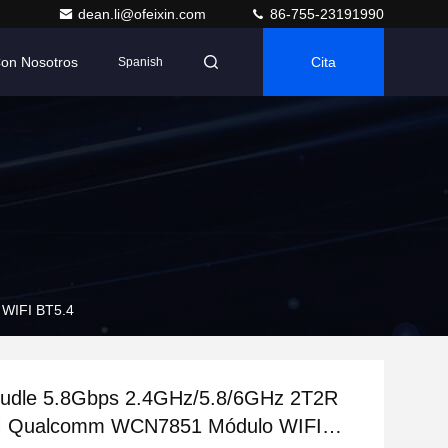
dean.li@ofeixin.com
86-755-23191990
Con Nosotros
Cita
Spanish
WIFI BT5.4
udle 5.8Gbps 2.4GHz/5.8/6GHz 2T2R
 Qualcomm WCN7851 Módulo WIFI