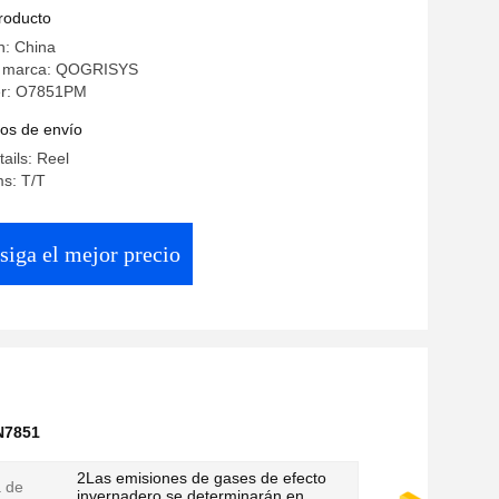
producto
n: China
a marca: QOGRISYS
r: O7851PM
os de envío
ails: Reel
s: T/T
siga el mejor precio
N7851
2Las emisiones de gases de efecto
 de
invernadero se determinarán en