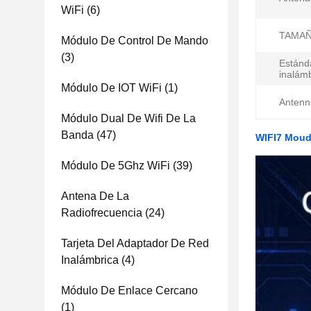
WiFi
(6)
TAMAÑ
Módulo De Control De Mando
(3)
Estánd
inalámb
Módulo De IOT WiFi
(1)
Antenn
Módulo Dual De Wifi De La
Banda
(47)
WIFI7 Moud
Módulo De 5Ghz WiFi
(39)
Antena De La
Radiofrecuencia
(24)
Tarjeta Del Adaptador De Red
Inalámbrica
(4)
Módulo De Enlace Cercano
(1)