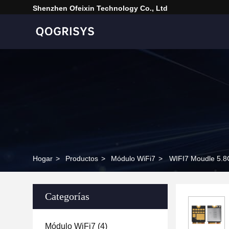
Shenzhen Ofeixin Technology Co., Ltd
Hogar
>
Productos
>
Módulo WiFi7
>
WIFI7 Moudle 5.
Categorías
Módulo WiFi7
(4)