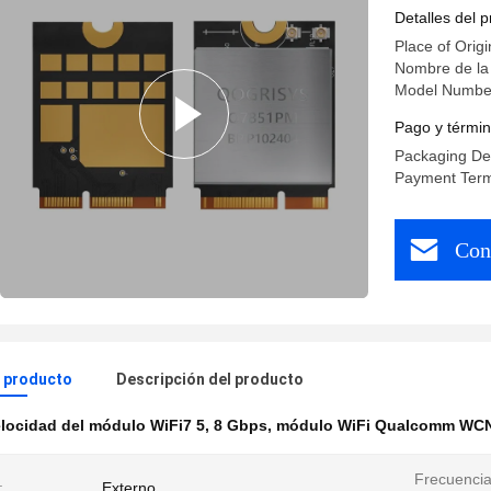
BT5.4
Detalles del 
Place of Origi
Nombre de l
Model Numbe
Pago y términ
Packaging Det
Payment Term
Con
l producto
Descripción del producto
locidad del módulo WiFi7 5
,
8 Gbps
,
módulo WiFi Qualcomm WC
Frecuencia
:
Externo