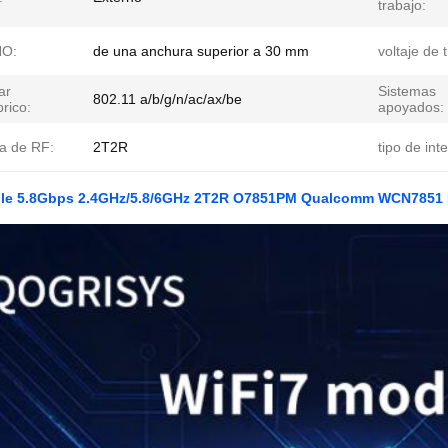
trabajo:
O:
de una anchura superior a 30 mm
voltaje de 
ar
Sistemas
802.11 a/b/g/n/ac/ax/be
rico:
apoyados:
a de RF:
2T2R
tipo de inte
le 5.8Gbps 2.4GHz/5.8/6GHz 2T2R O7851PM Qualcomm WCN7851 