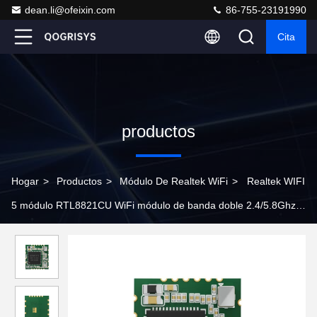
dean.li@ofeixin.com
86-755-23191990
Cita
productos
Hogar
>
Productos
>
Módulo De Realtek WiFi
>
Realtek WIFI
5 módulo RTL8821CU WiFi módulo de banda doble 2.4/5.8Ghz
con Bluetooth