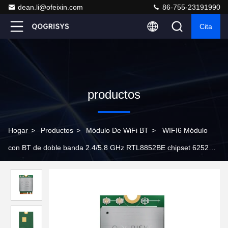
dean.li@ofeixin.com
86-755-23191990
Cita
productos
Hogar
>
Productos
>
Módulo De WiFi BT
>
WIFI6 Módulo
con BT de doble banda 2.4/5.8 GHz RTL8852BE chipset 6252M-
PUB 1200MBPS módulo Wifi